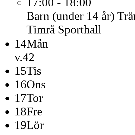
17:00 - 18:00
Barn (under 14 år)
Trä
Timrå Sporthall
14
Mån
v.42
15
Tis
16
Ons
17
Tor
18
Fre
19
Lör