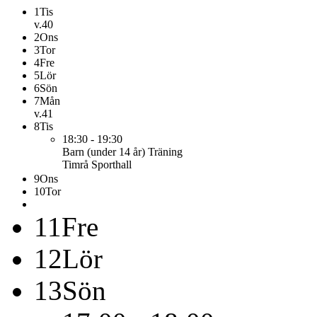
1
Tis
v.40
2
Ons
3
Tor
4
Fre
5
Lör
6
Sön
7
Mån
v.41
8
Tis
18:30 - 19:30
Barn (under 14 år)
Träning
Timrå Sporthall
9
Ons
10
Tor
11
Fre
12
Lör
13
Sön