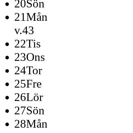
20
Sön
21
Mån
v.43
22
Tis
23
Ons
24
Tor
25
Fre
26
Lör
27
Sön
28
Mån