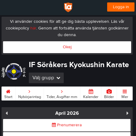
Logga in
Vi använder cookies för att ge dig bästa upplevelsen. Läs vår
cookiepolicy
här
. Genom att fortsätta använda tjänsten godkänner
du denna.
Okej
IF Söråkers Kyokushin Karate
Välj grupp
Start
Nybörjarintag
Tider, Avgifter mm
Kalender
Bilder
Mer
April 2026
Prenumerera