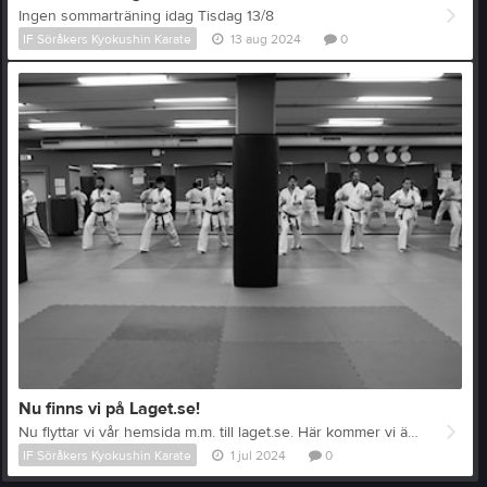
Ingen sommarträning idag Tisdag 13/8
IF Söråkers Kyokushin Karate
13 aug 2024
0
Nu finns vi på Laget.se!
Nu flyttar vi vår hemsida m.m. till laget.se. Här kommer vi även att ha kalendarium, närvaroregistrering och en del annat nyttigt och roligt.
IF Söråkers Kyokushin Karate
1 jul 2024
0