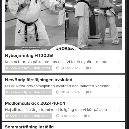
Nybörjarintag HT2025!
Kom och prova på karate hos oss! Vi tar in nybörjare under hela september, i både barn- och vuxengruppen. Ingen föranmälan behövs, det är bara att komma! Tider: Barngruppen: Tisdagar 18.30 - 19.30 samt söndagar 17.00 - 18.00 Vuxna/ungdomar: Söndagar 16.00 - 17.00 (vi öppnar för fler pass när man väl kommit igång)
IF Söråkers Kyokushin Karate
14 sep 2025
0
NewBody-försäljningen avslutad
Nu är NewBody-försäljninen avslutad och paketen kommer skickas till oss när som helst (ni som gjort direktköp får såklart paketen hem till er). Nu är det upp till oss att se till att vi även får in betalningarna för det vi sålt, vilket betalas till klubbens swishnummer. Ni som har sålt kommer att få mer info om detta. Bra jobbat med säljandet!
IF Söråkers Kyokushin Karate
30 okt 2024
0
Medlemsutskick 2024-10-04
Hej allihop! Nu är ju terminen i fullgång och vi kör på som vanligt. Information om träningstider m.m. finns på vår nya hemsida som vi har via laget.se: www.sorakerkarate.se. Vi har även skapat en messengergrupp (gäller främst barngruppen) där vi kan nå varandra: https://www.messenger.com/c/26543620711950871/t/7988948704487793/ Just nu säljer vi NewBody och klubben behöver verkligen ett tillskott i kassan, så fråga alla ni känner om de inte behöver lite nya underkläder och allt vad det finns att välja på. NewBody vill att vi registrerar fler aktiva säljare, annars riskerar vi att stänga as av, så klicka på denna länken och registrera er (så blir vi klubbledare evigt tacksamma :) ) : https://portal.newbodyfamily.com/reg/TFKMCFU?ut=1_208
IF Söråkers Kyokushin Karate
4 okt 2024
0
Sommarträning inställd