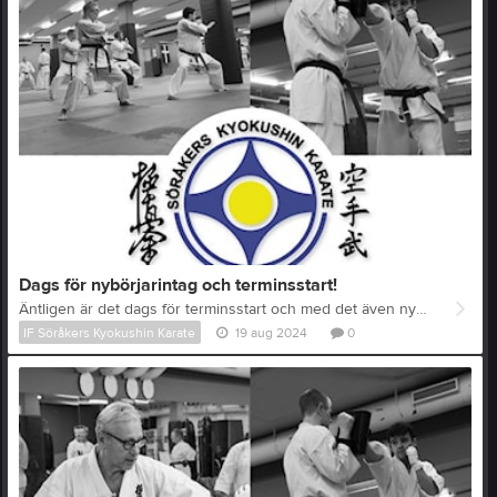
Dags för nybörjarintag och terminsstart!
Äntligen är det dags för terminsstart och med det även nybörjarintag! För oss befintliga medlemmar så ser schemat ut som vanligt på tisdagar och torsdagar, men på söndagarna har vi ändrat om en del. Barnen börjar som vanligt kl 17.00 och tränar till 17.45! Därefter kommer ett "Kick&Box/fys" pass som är öppet för avancerade, lite äldre barn från barngruppen, som vill svettas extra. Detta passet är också en del av vuxen/ungdomspasset. Kick&Box pågår mellan 17.45 - 18.30. Därefter fortsätter vuxen/ungdom med kihon/kata fram till ca. kl 19.30. Med andra ord: Barn från 10 år - 13 år (”mellanstadiet”): Tis 18.30 - 19.30 och sön 17:00 - ca. 17:45 Vuxen och ungdom från 14 år: Sön kl. 17:45 - 19:30 (Kick&Box är en del av detta pass!) "Kick&Box", öppet för alla +14 år: Sön 17:45 - 18:30. (drop in, 50kr/pass. Ingår för medlemmar). Terminen startar v. 35 för befintliga medlemmar och nybörjarintaget pågår under hela september! Mer information finns under fliken Nybörjarintag samt Tider, Avgifter m.m. En högupplöst nybörjaraffisch finns här: Nybörjarintag-HT2024-högupplöst.jpg.
IF Söråkers Kyokushin Karate
19 aug 2024
0