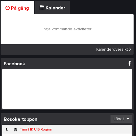
Kalender
På gång
Inga kommande aktiviteter
Kalenderöversikt
Facebook
Besökartoppen
Länet
1.
(1)
Timrå IK U16 Region