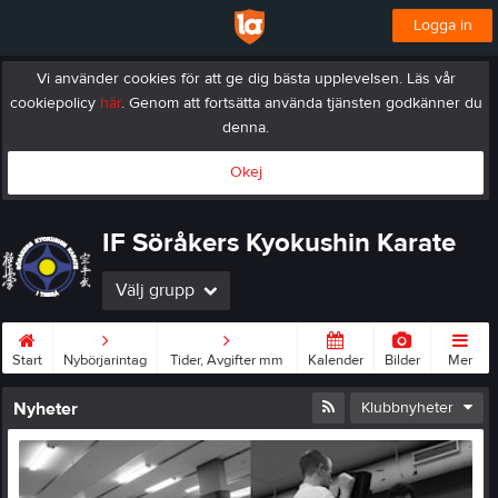
Logga in
Vi använder cookies för att ge dig bästa upplevelsen. Läs vår
cookiepolicy
här
. Genom att fortsätta använda tjänsten godkänner du
denna.
Okej
IF Söråkers Kyokushin Karate
Välj grupp
Start
Nybörjarintag
Tider, Avgifter mm
Kalender
Bilder
Mer
Nyheter
Klubbnyheter