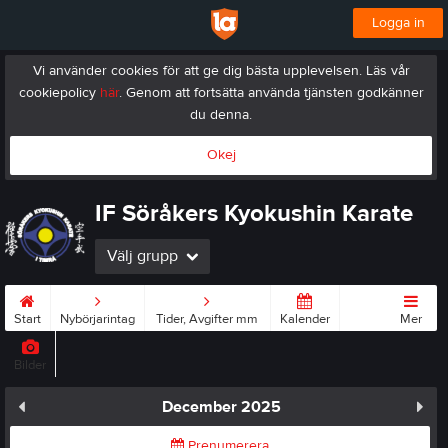
Logga in
Vi använder cookies för att ge dig bästa upplevelsen. Läs vår
cookiepolicy
här
. Genom att fortsätta använda tjänsten godkänner
du denna.
Okej
IF Söråkers Kyokushin Karate
Välj grupp
Start
Nybörjarintag
Tider, Avgifter mm
Kalender
Mer
Bilder
December 2025
Prenumerera