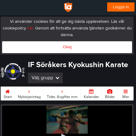
Logga in
Vi använder cookies för att ge dig bästa upplevelsen. Läs vår
cookiepolicy
här
. Genom att fortsätta använda tjänsten godkänner du
denna.
Okej
IF Söråkers Kyokushin Karate
Välj grupp
Start
Nybörjarintag
Tider, Avgifter mm
Kalender
Bilder
Mer